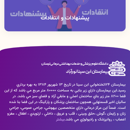
پیشنهادات و انتقادات
دانشگاه علوم پزشکی و خدمات بهداشتی درمانی لرستان
بیمارستان ابن سینا نورآباد
بيمارستان 124تختخوابي ابن سينا در تاريخ 13 شهريور 1384 به بهره برداري
رسيد.اين بيمارستان داراي زير بنايي به مساحت 80000 متر مربع مي باشد كه از اين
فضا 8200 متر زير بناي ساختمان اصلي و مابقي آزاد و فضاي سبز مي باشد. در
ساليان اخير قسمتهايي همچون ساختمان پزشكان و پاركينگ در اين فضا بنا شده
است. ضمناً اين مركز درماني داراي متخصصين بيهوشي، جراحي عمومي، جراحي
زنان و زايمان ،گوش ،حلق وبینی ، قلب و عروق ، داخلي ، ارتوپدي ، اطفال ، مغزو
اعصاب ، روانپزشک و راديولوژي مي باشد.
بیشتر