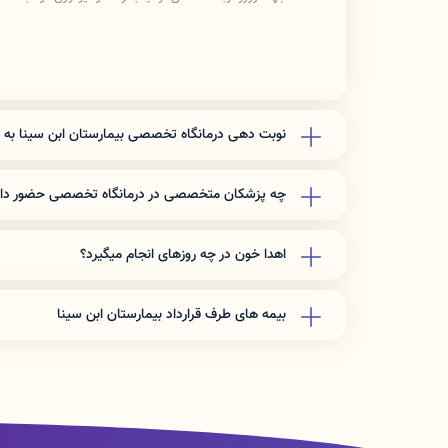
نوبت دهی درمانگاه تخصصی بیمارستان ابن سینا به
جهت اطلاع از حضور متخصصین درمانگاه تخصصی بیمارستان ابن سی
آدرس
https://eitaa.com/darmangah_sina
قرار می گیرد
چه پزشکان متخصصی در درمانگاه تخصصی حضور دار
https://www.paziresh24.com
و یا به صورت حضوری انجام
پزشکان متخصص ازجمله : ارتوپدی ، چشم ، داخلی ، زنان و زایم
اهدا خون در چه روزهای انجام میگیرد؟
سازمان اهدا خون روزهای یکشنبه صبح هر هفته در طبقه دوم د
بیمه های طرف قرارداد بیمارستان ابن سینا
بیمه های پایه :بیمه سلامت ایرانیان - بیمه تامین اجتماعی، ب
بیمه های مکمل : بیمه سینا - بیمه دانا - بیمه دی - بیمه میهن