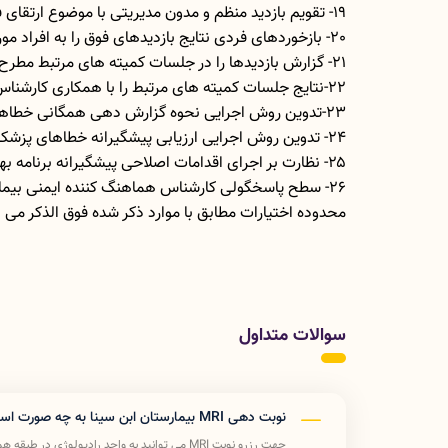
19- تقویم بازدید منظم و مدون مدیریتی با موضوع ارتقای فرهنگ ایمنی را تنظیم و با مشارکت کنندگان هماهنگی کرده و به بخشها کتیبا اطلاع رسانی نمائید.
20- بازخوردهای فردی نتایج بازدیدهای فوق را به افراد مورد نظر بطور شفاهی و در صورت لزوم کتبی ارائه نمائید.
21- گزارش بازدیدها را در جلسات کمیته های مرتبط مطرح نمایید.
22-نتایج جلسات کمیته های مرتبط را با همکاری کارشناس بهبود کیفیت در جلسات تیم مدیریت اجرائی مطرح و تا حصول نتیجه پیگیری نمائید.
23-تدوین روش اجرایی نحوه گزارش دهی همگانی خطاهای پزشکی بدون ترس از سرزنش و تنبیه با همکاری مسئول ایمنی بیمار
24- تدوین روش اجرایی ارزیابی پیشگیرانه خطاهای پزشکی با مشارکت مسئول ایمنی بیمار
۲۵- نظارت بر اجرای اقدامات اصلاحی پیشگیرانه برنامه بهبود کیفیت ناشی از ارزیابی شاخص های ایمنی بیمار
26- سطح پاسخگولی کارشناس هماهنگ کننده ایمنی بیمار 
محدوده اختیارات مطابق با موارد ذکر شده فوق الذکر می ب
سوالات متداول
نوبت دهی MRI بیمارستان ابن سینا به چه صورت است؟
جهت رزرو نوبت MRI می توانید به واحد رادیولوژی در طبقه همکف بیمارستان مراجعه فرمائید.