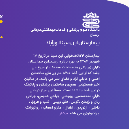
پی
دانشگاه علوم پزشکی و خدمات بهداشتی درمانی
لرستان
ن
بیمارستان ابن سینا نورآباد
بيمارستان 124تختخوابي ابن سينا در تاريخ 13
شهريور 1384 به بهره برداري رسيد.اين بيمارستان
داراي زير بنايي به مساحت 80000 متر مربع مي
باشد كه از اين فضا 8200 متر زير بناي ساختمان
اصلي و مابقي آزاد و فضاي سبز مي باشد. در ساليان
اخير قسمتهايي همچون ساختمان پزشكان و پاركينگ
در اين فضا بنا شده است. ضمناً اين مركز درماني
داراي متخصصين بيهوشي، جراحي عمومي، جراحي
زنان و زايمان ،گوش ،حلق وبینی ، قلب و عروق ،
داخلي ، ارتوپدي ، اطفال ، مغزو اعصاب ، روانپزشک
و راديولوژي مي باشد.
بیشتر