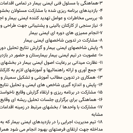
3-هماهنگی با مسئول فنی ایمنی بیمار در تمامی اقدامات
۴- بازدیدهای برنامه ریزی شده با مشارکت مسئولان بخشها واحدها و مدیران مرتبط برای بررسی وضعیت ایمنی بیمار
۵- بررسی مخاطرات و عوامل تهدید کننده ایمنی بیمار و اجرای راهکارها بر مبنای آن
۶- نیاز سنجی از کارکنان بالینی و پشتیبانی جهت طراحی و برگزاری دوره های آموزشی مربوط به ایمنی بیمار
7-انجام ممیزی های دوره ای ایمنی بیمار
8- مشارکت در تدوین شاخصهای ایمنی بیمار
9- پایش شاخصهای ایمنی بیمار و گزارش نتایج تحلیل دورهای موانع بازدارنده به مسئول فنی / ایمنی بیمار
10- عضویت در تیم ایمنی بیمار بیمارستان و حضور در بازدیدهای ماهیانه تیم ایمنی
11- نظارت میدانی بر رعایت اصول ایمنی بیمار در بخشهای بالینی
۱۲- جمع آوری و ارائه راهنمائیها و آموزشهای لازم به کارکنان در خصوص فرم گزارش خطاها
13- همکاری در تدوین مطالب آموزشی و تشکیل سمینار و جلسات بخشها برای اشتراک گذاری آموخته ها
14- پایش و اندازه گیری شاخص های ایمنی و تحلیل نتایج
15- مشارکت در برنامه ریزی و ارتقاء گزارش وقایع ناخواسته
16- هماهنگی برای برگزاری جلسات تحلیل ریشه ای وقایع ناخواسته
17- مشارکت با واحدها / بخشهای مرتبط در زمینه اقدامات اصلاحی خطاها و وقایع ناخواسته به منظور پیشگیری از وقوع مجدد وقایع
مشابه
18- تیم مدیریت اجرایی را در بازدیدهای ایمنی بیمار که به منظور ارتقای فرهنگ ایمنی بیمار و شناسایی خطرات موجود در سیستم و اعمال
مداخله جهت ارتقای فرصتهای بهبود انجام می شود همراه