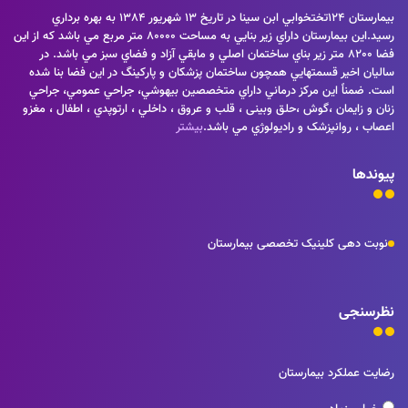
بيمارستان 124تختخوابي ابن سينا در تاريخ 13 شهريور 1384 به بهره برداري
رسيد.اين بيمارستان داراي زير بنايي به مساحت 80000 متر مربع مي باشد كه از اين
فضا 8200 متر زير بناي ساختمان اصلي و مابقي آزاد و فضاي سبز مي باشد. در
ساليان اخير قسمتهايي همچون ساختمان پزشكان و پاركينگ در اين فضا بنا شده
است. ضمناً اين مركز درماني داراي متخصصين بيهوشي، جراحي عمومي، جراحي
زنان و زايمان ،گوش ،حلق وبینی ، قلب و عروق ، داخلي ، ارتوپدي ، اطفال ، مغزو
اعصاب ، روانپزشک و راديولوژي مي باشد.
بیشتر
پیوندها
نوبت دهی کلینیک تخصصی بیمارستان
نظرسنجی
رضایت عملکرد بیمارستان