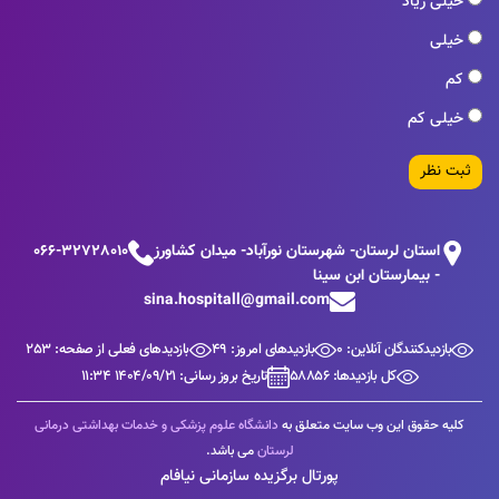
خیلی زیاد
خیلی
کم
خیلی کم
ثبت نظر
استان لرستان- شهرستان نورآباد- میدان کشاورز
066-32728010
- بیمارستان ابن سینا
sina.hospitall@gmail.com
بازدیدکنندگان آنلاین: 0
بازدیدهای امروز: 49
بازدیدهای فعلی از صفحه: 253
کل بازدیدها: 58856
تاریخ بروز رسانی: 1404/09/21 11:34
کلیه حقوق این وب سایت متعلق به
دانشگاه علوم پزشکی و خدمات بهداشتی درمانی
لرستان
می باشد.
پورتال برگزیده سازمانی نیافام